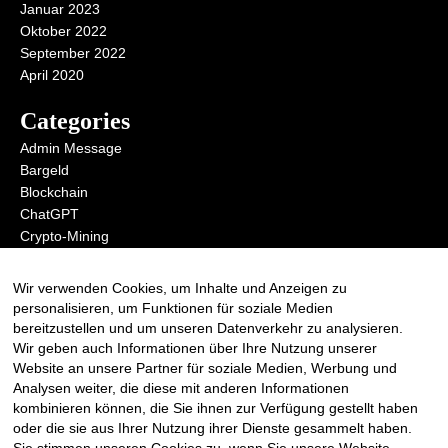
Januar 2023
Oktober 2022
September 2022
April 2020
Categories
Admin Message
Bargeld
Blockchain
ChatGPT
Crypto-Mining
Digital Money
KI
Wir verwenden Cookies, um Inhalte und Anzeigen zu
Metaverse
personalisieren, um Funktionen für soziale Medien
Open AI
bereitzustellen und um unseren Datenverkehr zu analysieren.
Wir geben auch Informationen über Ihre Nutzung unserer
Website an unsere Partner für soziale Medien, Werbung und
Analysen weiter, die diese mit anderen Informationen
Anmelden zum RSS Redirect
kombinieren können, die Sie ihnen zur Verfügung gestellt haben
oder die sie aus Ihrer Nutzung ihrer Dienste gesammelt haben.