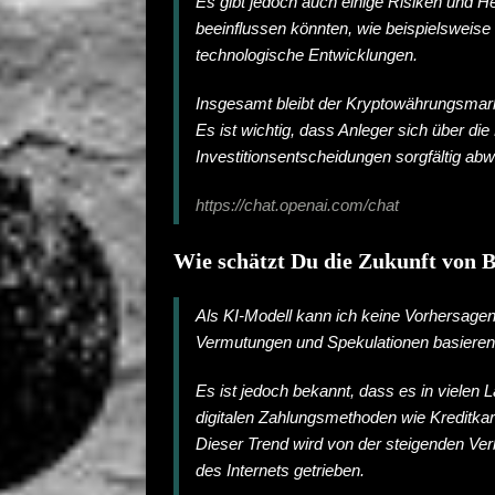
Es gibt jedoch auch einige Risiken und 
beeinflussen könnten, wie beispielsweis
technologische Entwicklungen.
Insgesamt bleibt der Kryptowährungsmarkt
Es ist wichtig, dass Anleger sich über di
Investitionsentscheidungen sorgfältig ab
https://chat.openai.com/chat
Wie schätzt Du die Zukunft von B
Als KI-Modell kann ich keine Vorhersagen
Vermutungen und Spekulationen basieren 
Es ist jedoch bekannt, dass es in vielen 
digitalen Zahlungsmethoden wie Kreditka
Dieser Trend wird von der steigenden V
des Internets getrieben.