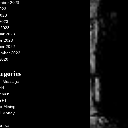
mber 2023
2023
2023
 2023
 2023
uar 2023
ar 2023
ber 2022
ember 2022
 2020
egories
n Message
ld
chain
GPT
o-Mining
al Money
verse