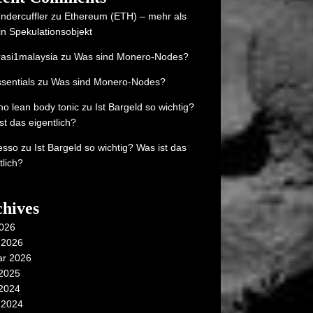
ndercuffler
zu
Ethereum (ETH) – mehr als
in Spekulationsobjekt
asi1malaysia
zu
Was sind Monero-Nodes?
sentials
zu
Was sind Monero-Nodes?
o lean body tonic
zu
Ist Bargeld so wichtig?
st das eigentlich?
resso
zu
Ist Bargeld so wichtig? Was ist das
tlich?
hives
2026
 2026
ar 2026
 2025
 2024
 2024