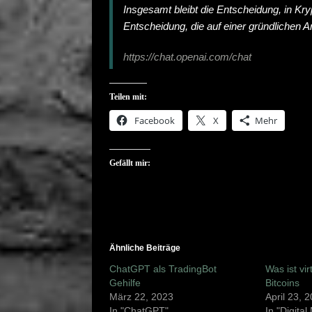
Insgesamt bleibt die Entscheidung, in Kr
Entscheidung, die auf einer gründlichen 
https://chat.openai.com/chat
Teilen mit:
Facebook
X
Mehr
Gefällt mir:
Ähnliche Beiträge
ChatGPT als TradingBot
Was ist vir
Gehilfe
Bitcoins
März 22, 2023
April 23, 
In "ChatGPT"
In "Digita