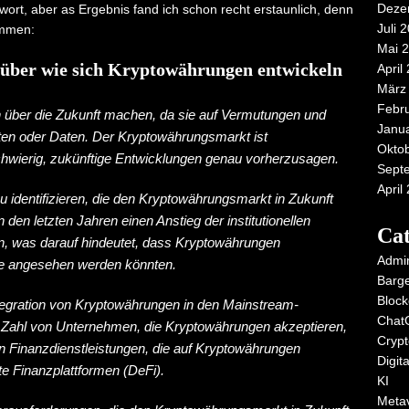
Deze
ort, aber as Ergebnis fand ich schon recht erstaunlich, denn
Juli 
ommen:
Mai 
rüber wie sich Kryptowährungen entwickeln
April
März
Febr
n über die Zukunft machen, da sie auf Vermutungen und
Janu
kten oder Daten. Der Kryptowährungsmarkt ist
Okto
chwierig, zukünftige Entwicklungen genau vorherzusagen.
Sept
April
zu identifizieren, die den Kryptowährungsmarkt in Zukunft
den letzten Jahren einen Anstieg der institutionellen
Cat
n, was darauf hindeutet, dass Kryptowährungen
Admi
se angesehen werden könnten.
Barge
Block
ntegration von Kryptowährungen in den Mainstream-
Chat
 Zahl von Unternehmen, die Kryptowährungen akzeptieren,
Crypt
n Finanzdienstleistungen, die auf Kryptowährungen
Digit
te Finanzplattformen (DeFi).
KI
Meta