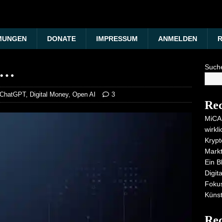
MUNGEN
DONATE
IMPRESSUM
ANMELDEN
R
u…
Such
ChatGPT
,
Digital Money
,
Open AI
3
Rec
MiCA,
wirkl
Krypt
Markt
Ein B
Digit
Foku
Künst
Re