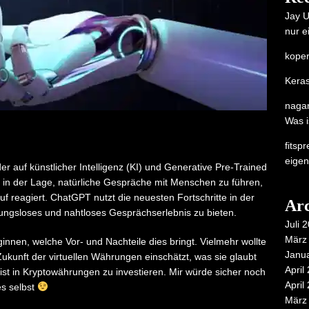
Jay U
nur e
koper
Keras
nagan
Was i
fitsp
eigen
r auf künstlicher Intelligenz (KI) und Generative Pre-Trained
t in der Lage, natürliche Gespräche mit Menschen zu führen,
f reagiert. ChatGPT nutzt die neuesten Fortschritte in der
Arc
bungsloses und nahtloses Gesprächserlebnis zu bieten.
Juli 
März
innen, welche Vor- und Nachteile dies bringt. Vielmehr wollte
Janu
 Zukunft der virtuellen Währungen einschätzt, was sie glaubt
April
 ist in Kryptowährungen zu investieren. Mir würde sicher noch
April
es selbst
März