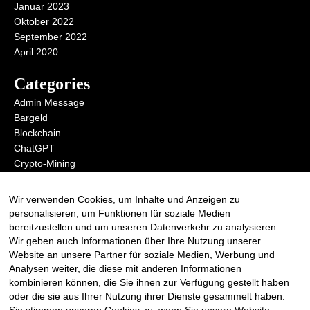
Januar 2023
Oktober 2022
September 2022
April 2020
Categories
Admin Message
Bargeld
Blockchain
ChatGPT
Crypto-Mining
Digital Money
KI
Wir verwenden Cookies, um Inhalte und Anzeigen zu
Metaverse
personalisieren, um Funktionen für soziale Medien
Open AI
bereitzustellen und um unseren Datenverkehr zu analysieren.
Wir geben auch Informationen über Ihre Nutzung unserer
Website an unsere Partner für soziale Medien, Werbung und
Analysen weiter, die diese mit anderen Informationen
Anmelden zum RSS Redirect
kombinieren können, die Sie ihnen zur Verfügung gestellt haben
oder die sie aus Ihrer Nutzung ihrer Dienste gesammelt haben.