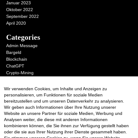
Januar 2023
Oktober 2022
September 2022
April 2020
Categories
Admin Message
Bargeld
Blockchain
ChatGPT
Crypto-Mining
Digital Money
KI
Wir verwenden Cookies, um Inhalte und Anzeigen zu
Metaverse
personalisieren, um Funktionen für soziale Medien
Open AI
bereitzustellen und um unseren Datenverkehr zu analysieren.
Wir geben auch Informationen über Ihre Nutzung unserer
Website an unsere Partner für soziale Medien, Werbung und
Analysen weiter, die diese mit anderen Informationen
Anmelden zum RSS Redirect
kombinieren können, die Sie ihnen zur Verfügung gestellt haben
oder die sie aus Ihrer Nutzung ihrer Dienste gesammelt haben.